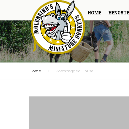
HOME
HENGST
Home
Posts tagged House