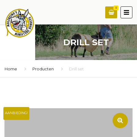
0
DRILL SET
Home
Producten
Drill set
AANBIEDING!