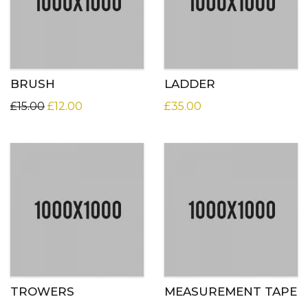
BRUSH
LADDER
£
15.00
£
12.00
£
35.00
TROWERS
MEASUREMENT TAPE