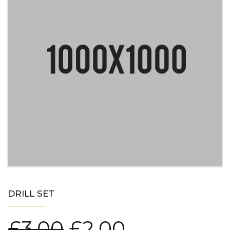
DRILL SET
£
3.00
£
2.00